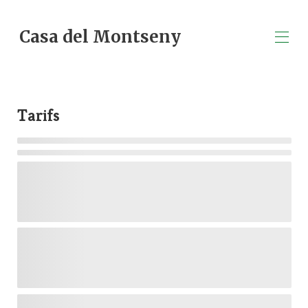
Casa del Montseny
Accueil
Vue d'ensemble
Tarifs
Plan
Galerie
Tarifs
Disponibilités
Avis
Contact