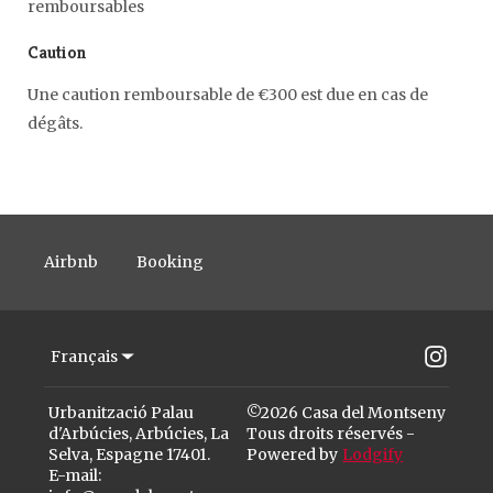
remboursables
Caution
Une caution remboursable de €300 est due en cas de
dégâts.
Airbnb
Booking
Français
Urbanització Palau
©
2026
Casa del Montseny
d'Arbúcies, Arbúcies, La
Tous droits réservés
-
Selva, Espagne 17401
.
Powered by
Lodgify
E-mail
: